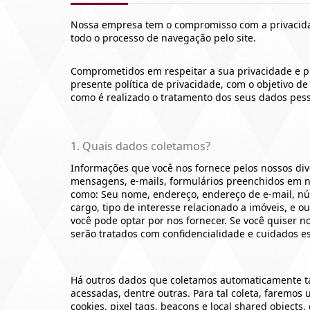
Nossa empresa tem o compromisso com a privacida
todo o processo de navegação pelo site.
Comprometidos em respeitar a sua privacidade e p
presente política de privacidade, com o objetivo 
como é realizado o tratamento dos seus dados pess
1. Quais dados coletamos?
Informações que você nos fornece pelos nossos div
mensagens, e-mails, formulários preenchidos em n
como: Seu nome, endereço, endereço de e-mail, nú
cargo, tipo de interesse relacionado a imóveis, e o
você pode optar por nos fornecer. Se você quiser n
serão tratados com confidencialidade e cuidados es
Há outros dados que coletamos automaticamente ta
acessadas, dentre outras. Para tal coleta, faremo
cookies, pixel tags, beacons e local shared objects