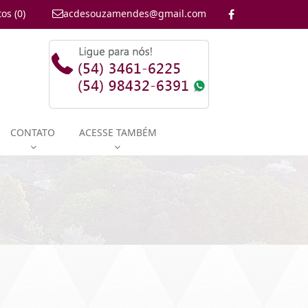
os (
0
)
acdesouzamendes@gmail.com
CONTATO
ACESSE TAMBÉM