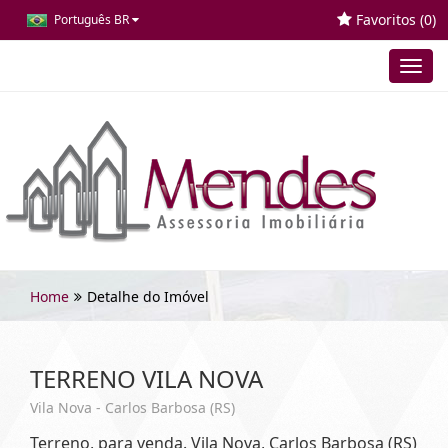
Favoritos (
0
)
Português BR
Toggl
navig
Home
Detalhe do Imóvel
TERRENO VILA NOVA
Vila Nova - Carlos Barbosa (RS)
Terreno, para venda. Vila Nova, Carlos Barbosa (RS)